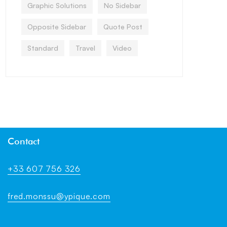
Graphic Solutions
No Sidebar
Opposite Sidebar
Quote Post
Standard
Travel
Video
Contact
+33 607 756 326
fred.monssu@ypique.com